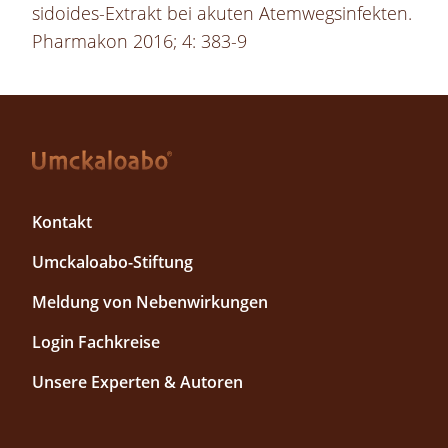
sidoides-Extrakt bei akuten Atemwegsinfekten.
Pharmakon 2016; 4: 383-9
F
Kontakt
o
Umckaloabo-Stiftung
o
t
Meldung von Nebenwirkungen
e
r
F
Login Fachkreise
T
o
Unsere Experten & Autoren
o
o
p
t
1
e