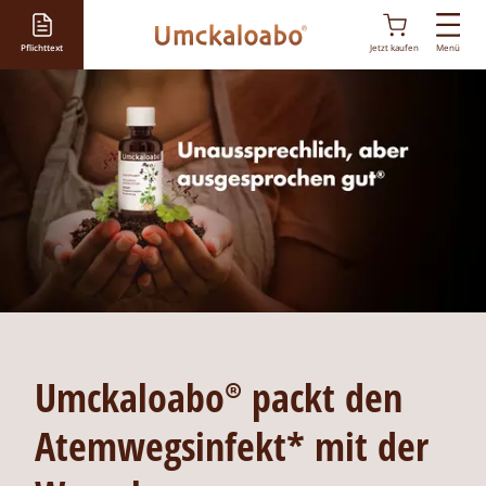
D
i
Pflichttext
Jetzt kaufen
Menü
r
e
k
t
z
u
m
I
n
h
a
l
t
Umckaloabo®
packt den
Atemwegsinfekt* mit der