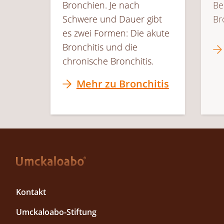
Bronchien. Je nach
Be
Schwere und Dauer gibt
Br
es zwei Formen: Die akute
Bronchitis und die
chronische Bronchitis.
Mehr zu Bronchitis
F
Kontakt
o
Umckaloabo-Stiftung
o