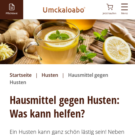
D
i
Pflichttext
Jetzt kaufen
Menü
r
e
k
t
z
u
m
I
Startseite
Husten
Hausmittel gegen
n
Husten
h
a
Hausmittel gegen Husten:
l
t
Was kann helfen?
Ein Husten kann ganz schön lästig sein! Neben