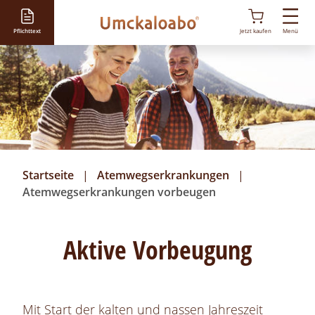
D
i
Pflichttext
Jetzt kaufen
Menü
r
e
k
t
z
u
m
I
Startseite
Atemwegserkrankungen
n
Atemwegserkrankungen vorbeugen
h
a
l
Aktive Vorbeugung
t
Mit Start der kalten und nassen Jahreszeit