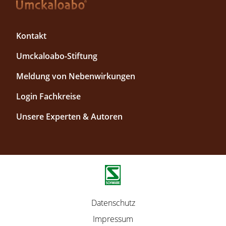
F
Kontakt
o
Umckaloabo-Stiftung
o
t
Meldung von Nebenwirkungen
e
r
F
Login Fachkreise
T
o
Unsere Experten & Autoren
o
o
p
t
1
e
r
T
o
p
F
Datenschutz
2
u
Impressum
ß